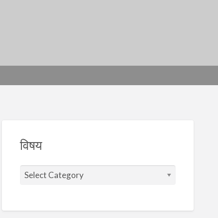
विषय
वि
ष
य