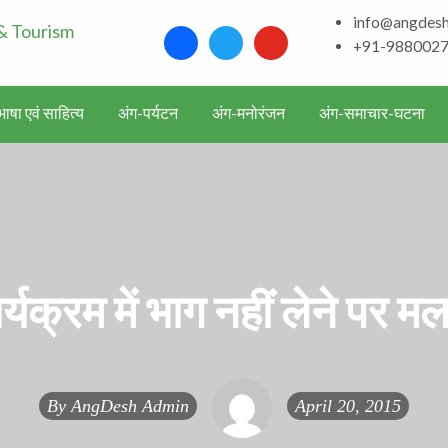
info@angdes
Bhagalpur and aroun
facebook
twitter
youtube
+91-988002
Literature & Touris
ाषा एवं साहित्य
अंग-पर्यटन
अंग-मनोरंजन
अंग-समाचार-घटना
र्यक्रम में भाग नहीं लेने पर म
By
AngDesh Admin
April 20, 2015