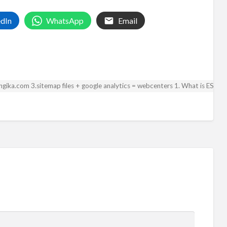
edIn
WhatsApp
Email
 angika.com 3.sitemap files + google analytics = webcenters 1. What is ESA? 