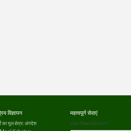
िय विज्ञापन
महत्वपूर्ण सेवाएं
का मूल क्षेत्र: अंगदेश
City/Town/District
*