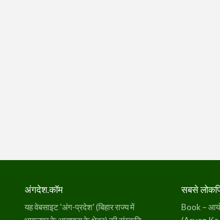
अंगदेश.कॉम
सबसे लोकप्र
यह वेबसाइट ‘अंग-प्रदेश’ (बिहार राज्य में
Book – आर्यो 