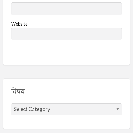
Website
विषय
वि
ष
य