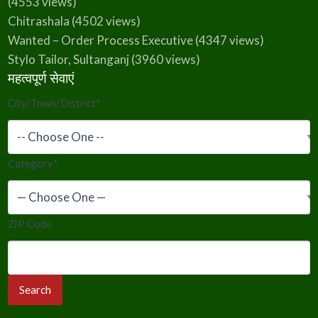
(4553 views)
Chitrashala
(4502 views)
Wanted – Order Process Executive
(4347 views)
Stylo Tailor, Sultanganj
(3960 views)
महत्वपूर्ण सेवाएं
City/Town/District
*
Category
*
ZIP Code