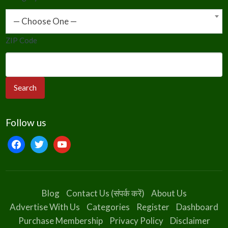
— Choose One —
ZIP Code
Follow us
facebook
twitter
youtube
Blog
Contact Us (संपर्क करें)
About Us
Advertise With Us
Categories
Register
Dashboard
Purchase Membership
Privacy Policy
Disclaimer