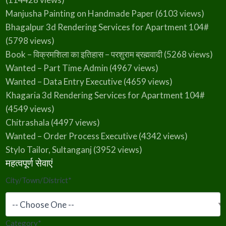
Manjusha Painting on Handmade Paper
(6103 views)
Bhagalpur 3d Rendering Services for Apartment 104#
(5798 views)
Book – विक्रमशिला का इतिहास – परशुराम ब्रह्मवादी
(5268 views)
Wanted – Part Time Admin
(4967 views)
Wanted – Data Entry Executive
(4659 views)
Khagaria 3d Rendering Services for Apartment 104#
(4549 views)
Chitrashala
(4497 views)
Wanted – Order Process Executive
(4342 views)
Stylo Tailor, Sultanganj
(3952 views)
महत्वपूर्ण सेवाएं
City/Town/District
*
Category
*