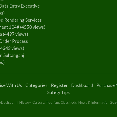
Data Entry Executive
ws)
3d Rendering Services
ment 104#
(4550 views)
la
(4497 views)
Order Process
(4343 views)
r, Sultanganj
ws)
ise With Us
Categories
Register
Dashboard
Purchase 
Safety Tips
esh.com | History, Culture, Tourism, Classifieds, News & Information 2024