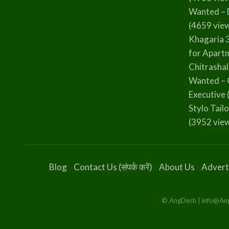
Wanted – 
(4659 vie
Khagaria 
for Apart
Chitrasha
Wanted – 
Executive
Stylo Tailo
(3952 vie
Blog
Contact Us (संपर्क करें)
About Us
Advert
© AngDesh | info@AngD