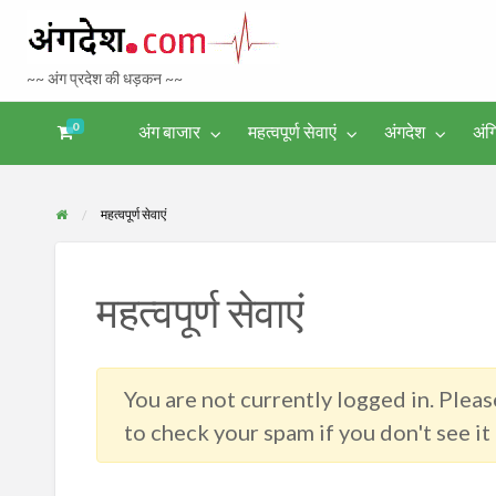
Bhagalpur 
~~ अंग प्रदेश की धड़कन ~~
Tourism
0
अंग बाजार
महत्वपूर्ण सेवाएं
अंगदेश
अंग
अंगिका-
अंग-
अंग-
अंग-
अंगदेश
भाषा एवं
समाचार-
पर्यटन
मनोरंजन
साहित्य
घटना
महत्वपूर्ण सेवाएं
महत्वपूर्ण सेवाएं
You are not currently logged in. Please
to check your spam if you don't see it