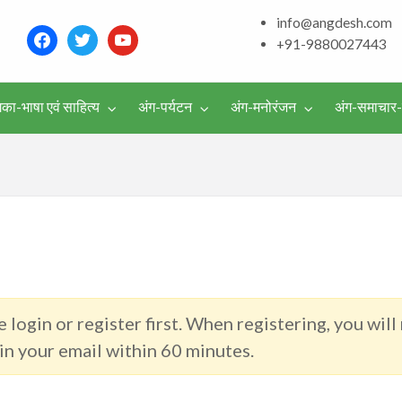
and around – History, Cu
info@angdesh.com
facebook
twitter
youtube
+91-9880027443
िका-भाषा एवं साहित्य
अंग-पर्यटन
अंग-मनोरंजन
अंग-समाचार
वर्गीकृत
विज्ञापन
 login or register first. When registering, you will
 in your email within 60 minutes.