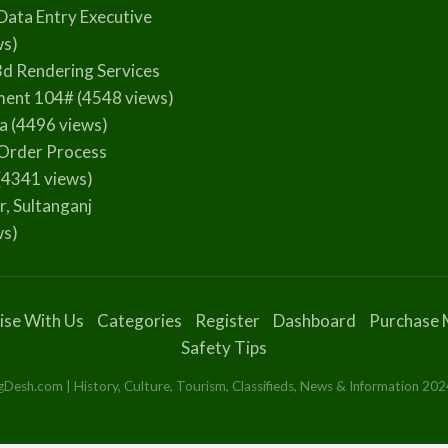
Data Entry Executive
ws)
3d Rendering Services
ment 104#
(4548 views)
la
(4496 views)
Order Process
(4341 views)
r, Sultanganj
ws)
ise With Us
Categories
Register
Dashboard
Purchase 
Safety Tips
esh.com | History, Culture, Tourism, Classifieds, News & Information 2024