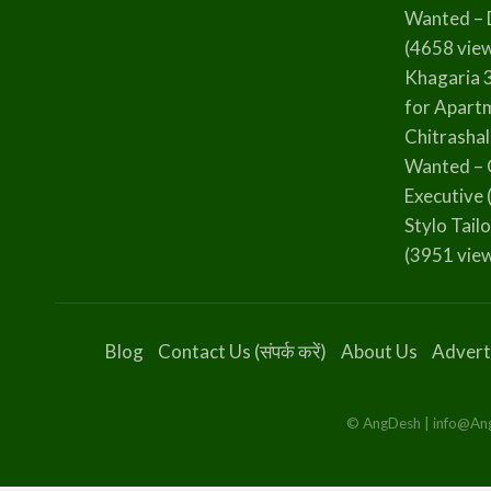
Wanted – 
(4658 vie
Khagaria 
for Apart
Chitrasha
Wanted – 
Executive
Stylo Tailo
(3951 vie
Blog
Contact Us (संपर्क करें)
About Us
Advert
© AngDesh | info@AngD