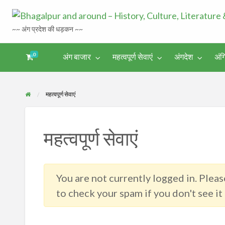
~~ अंग प्रदेश की धड़कन ~~
0
अंग बाजार
महत्वपूर्ण सेवाएं
अंगदेश
अंग
अंगिका-
अंग-
अंग-
अंग-
अंगदेश
भाषा एवं
समाचार-
पर्यटन
मनोरंजन
साहित्य
घटना
महत्वपूर्ण सेवाएं
महत्वपूर्ण सेवाएं
You are not currently logged in. Please
to check your spam if you don't see it