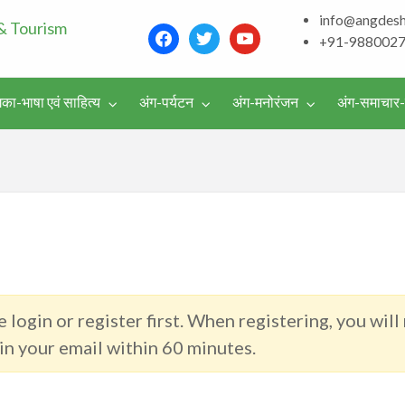
info@angdes
Bhagalpur and aroun
facebook
twitter
youtube
+91-988002
Literature & Touris
िका-भाषा एवं साहित्य
अंग-पर्यटन
अंग-मनोरंजन
अंग-समाचार
वर्गीकृत
विज्ञापन
 login or register first. When registering, you will
 in your email within 60 minutes.