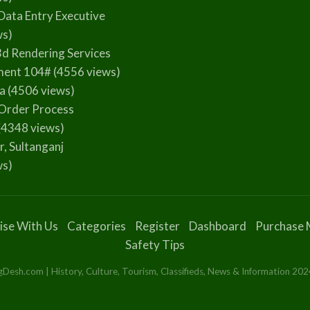
Data Entry Executive
ws)
3d Rendering Services
ment 104#
(4556 views)
la
(4506 views)
Order Process
(4348 views)
r, Sultanganj
ws)
ise With Us
Categories
Register
Dashboard
Purchase 
Safety Tips
esh.com | History, Culture, Tourism, Classifieds, News & Information 2024