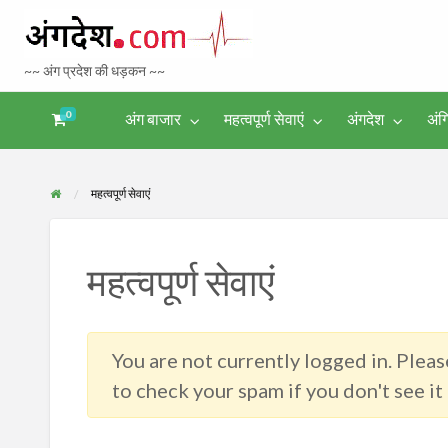
Bhagalpur 
~~ अंग प्रदेश की धड़कन ~~
Tourism
0
अंग बाजार
महत्वपूर्ण सेवाएं
अंगदेश
अंग
अंगिका-
अंग-
अंग-
अंग-
अंगदेश
भाषा एवं
समाचार-
पर्यटन
मनोरंजन
साहित्य
घटना
महत्वपूर्ण सेवाएं
महत्वपूर्ण सेवाएं
You are not currently logged in. Please
to check your spam if you don't see it