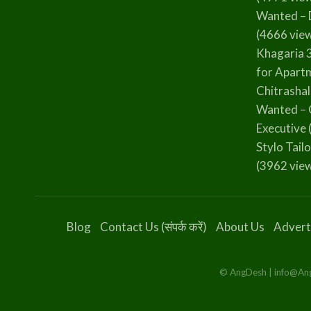
Wanted – 
(4666 vie
Khagaria 
for Apart
Chitrasha
Wanted – 
Executive
Stylo Tailo
(3962 vie
Blog
Contact Us (संपर्क करें)
About Us
Advert
© AngDesh | info@AngD