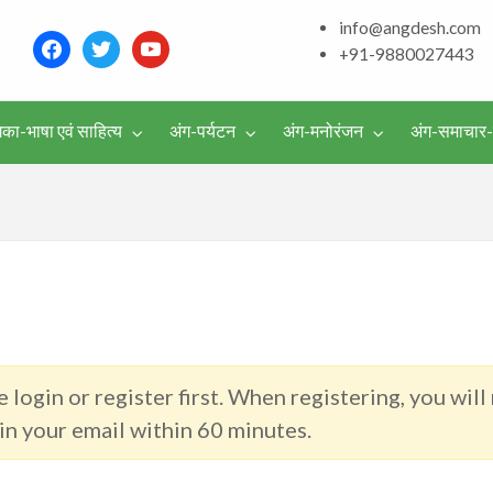
and around – History, Cu
info@angdesh.com
facebook
twitter
youtube
+91-9880027443
िका-भाषा एवं साहित्य
अंग-पर्यटन
अंग-मनोरंजन
अंग-समाचार
वर्गीकृत
विज्ञापन
 login or register first. When registering, you will
 in your email within 60 minutes.