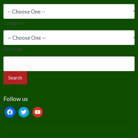
Category
*
ZIP Code
Follow us
facebook
twitter
youtube