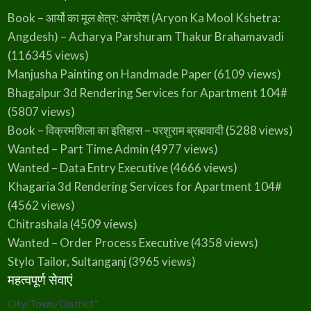
Book – आर्यो का मूल क्षेत्र: अंगदेश (Aryon Ka Mool Kshetra:
Angdesh) – Acharya Parshuram Thakur Brahamavadi
(116345 views)
Manjusha Painting on Handmade Paper
(6109 views)
Bhagalpur 3d Rendering Services for Apartment 104#
(5807 views)
Book – विक्रमशिला का इतिहास – परशुराम ब्रह्मवादी
(5288 views)
Wanted – Part Time Admin
(4977 views)
Wanted – Data Entry Executive
(4666 views)
Khagaria 3d Rendering Services for Apartment 104#
(4562 views)
Chitrashala
(4509 views)
Wanted – Order Process Executive
(4358 views)
Stylo Tailor, Sultanganj
(3965 views)
महत्वपूर्ण सेवाएं
City/Town/District
*