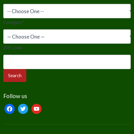
Category
*
ZIP Code
Follow us
facebook
twitter
youtube