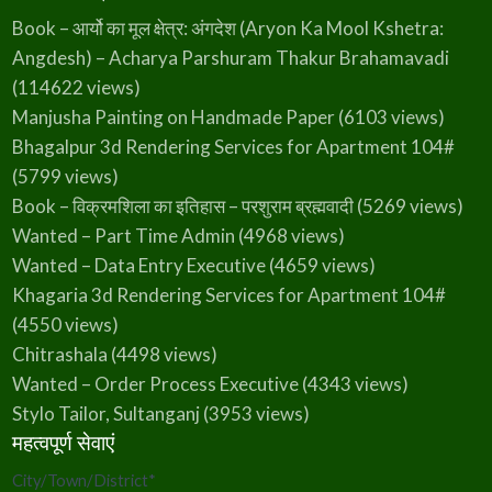
Book – आर्यो का मूल क्षेत्र: अंगदेश (Aryon Ka Mool Kshetra:
Angdesh) – Acharya Parshuram Thakur Brahamavadi
(114622 views)
Manjusha Painting on Handmade Paper
(6103 views)
Bhagalpur 3d Rendering Services for Apartment 104#
(5799 views)
Book – विक्रमशिला का इतिहास – परशुराम ब्रह्मवादी
(5269 views)
Wanted – Part Time Admin
(4968 views)
Wanted – Data Entry Executive
(4659 views)
Khagaria 3d Rendering Services for Apartment 104#
(4550 views)
Chitrashala
(4498 views)
Wanted – Order Process Executive
(4343 views)
Stylo Tailor, Sultanganj
(3953 views)
महत्वपूर्ण सेवाएं
City/Town/District
*