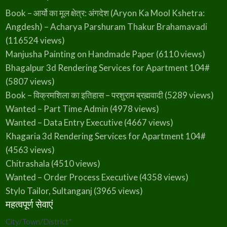
Book – आर्यो का मूल क्षेत्र: अंगदेश (Aryon Ka Mool Kshetra:
Angdesh) – Acharya Parshuram Thakur Brahamavadi
(116524 views)
Manjusha Painting on Handmade Paper
(6110 views)
Bhagalpur 3d Rendering Services for Apartment 104#
(5807 views)
Book – विक्रमशिला का इतिहास – परशुराम ब्रह्मवादी
(5289 views)
Wanted – Part Time Admin
(4978 views)
Wanted – Data Entry Executive
(4667 views)
Khagaria 3d Rendering Services for Apartment 104#
(4563 views)
Chitrashala
(4510 views)
Wanted – Order Process Executive
(4358 views)
Stylo Tailor, Sultanganj
(3965 views)
महत्वपूर्ण सेवाएं
City/Town/District
*