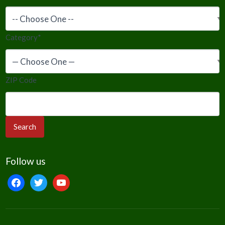
Category
*
ZIP Code
Follow us
facebook
twitter
youtube