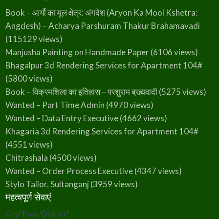
Book – आर्यो का मूल क्षेत्र: अंगदेश (Aryon Ka Mool Kshetra:
Angdesh) – Acharya Parshuram Thakur Brahamavadi
(115129 views)
Manjusha Painting on Handmade Paper
(6106 views)
Bhagalpur 3d Rendering Services for Apartment 104#
(5800 views)
Book – विक्रमशिला का इतिहास – परशुराम ब्रह्मवादी
(5275 views)
Wanted – Part Time Admin
(4970 views)
Wanted – Data Entry Executive
(4662 views)
Khagaria 3d Rendering Services for Apartment 104#
(4551 views)
Chitrashala
(4500 views)
Wanted – Order Process Executive
(4347 views)
Stylo Tailor, Sultanganj
(3959 views)
महत्वपूर्ण सेवाएं
City/Town/District
*