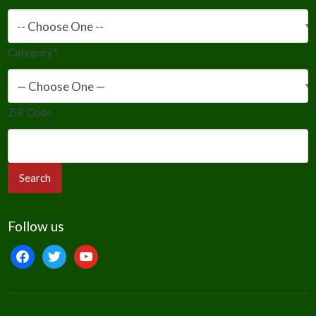
Category
*
ZIP Code
Follow us
facebook
twitter
youtube