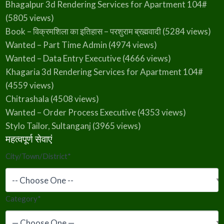
Bhagalpur 3d Rendering Services for Apartment 104#
(5805 views)
Book – विक्रमशिला का इतिहास – परशुराम ब्रह्मवादी
(5284 views)
Wanted – Part Time Admin
(4974 views)
Wanted – Data Entry Executive
(4666 views)
Khagaria 3d Rendering Services for Apartment 104#
(4559 views)
Chitrashala
(4508 views)
Wanted – Order Process Executive
(4353 views)
Stylo Tailor, Sultanganj
(3965 views)
महत्वपूर्ण सेवाएं
City/Town/District
*
Category
*