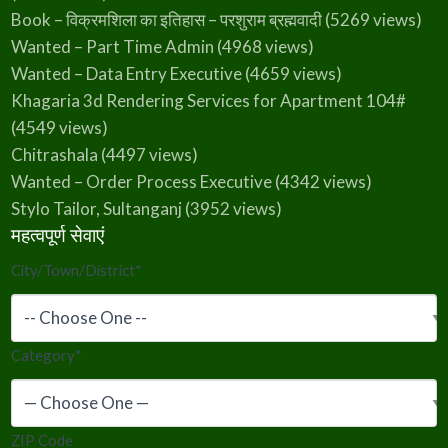
Book – विक्रमशिला का इतिहास – परशुराम ब्रह्मवादी
(5269 views)
Wanted – Part Time Admin
(4968 views)
Wanted – Data Entry Executive
(4659 views)
Khagaria 3d Rendering Services for Apartment 104#
(4549 views)
Chitrashala
(4497 views)
Wanted – Order Process Executive
(4342 views)
Stylo Tailor, Sultanganj
(3952 views)
महत्वपूर्ण सेवाएं
City/Town/District
*
Category
*
ZIP Code