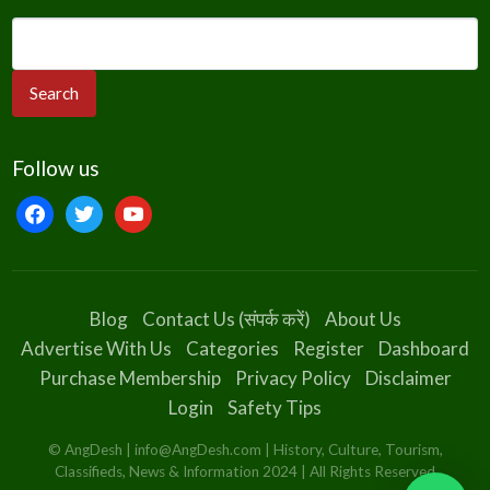
Follow us
Blog
Contact Us (संपर्क करें)
About Us
Advertise With Us
Categories
Register
Dashboard
Purchase Membership
Privacy Policy
Disclaimer
Login
Safety Tips
© AngDesh | info@AngDesh.com | History, Culture, Tourism,
Classifieds, News & Information 2024 | All Rights Reserved