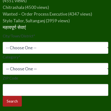
(4551 views)
Chitrashala
(4500 views)
Wanted – Order Process Executive
(4347 views)
Stylo Tailor, Sultanganj
(3959 views)
महत्वपूर्ण सेवाएं
City/Town/District
*
Category
*
ZIP Code