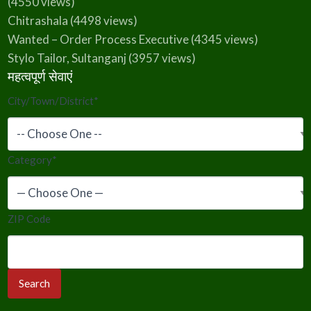
(4550 views)
Chitrashala
(4498 views)
Wanted – Order Process Executive
(4345 views)
Stylo Tailor, Sultanganj
(3957 views)
महत्वपूर्ण सेवाएं
City/Town/District
*
Category
*
ZIP Code