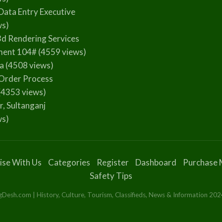
Data Entry Executive
ws)
3d Rendering Services
ment 104#
(4559 views)
la
(4508 views)
Order Process
(4353 views)
r, Sultanganj
ws)
ise With Us
Categories
Register
Dashboard
Purchase 
Safety Tips
esh.com | History, Culture, Tourism, Classifieds, News & Information 2024