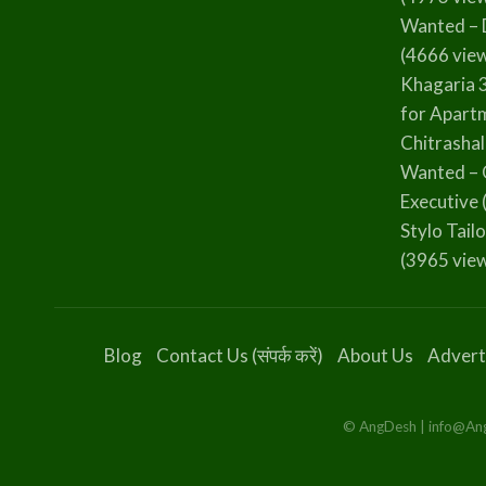
Wanted – 
(4666 vie
Khagaria 
for Apart
Chitrasha
Wanted – 
Executive
Stylo Tailo
(3965 vie
Blog
Contact Us (संपर्क करें)
About Us
Advert
© AngDesh | info@AngD