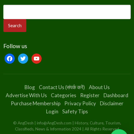
Follow us
Blog
Contact Us (संपर्क करें)
About Us
Advertise With Us
Categories
Register
Dashboard
Purchase Membership
Privacy Policy
Disclaimer
Login
Safety Tips
© AngDesh | info@AngDesh.com | History, Culture, Tourism,
Classifieds, News & Information 2024 | All Rights Reserved