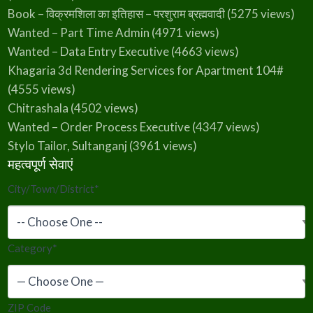
Book – विक्रमशिला का इतिहास – परशुराम ब्रह्मवादी
(5275 views)
Wanted – Part Time Admin
(4971 views)
Wanted – Data Entry Executive
(4663 views)
Khagaria 3d Rendering Services for Apartment 104#
(4555 views)
Chitrashala
(4502 views)
Wanted – Order Process Executive
(4347 views)
Stylo Tailor, Sultanganj
(3961 views)
महत्वपूर्ण सेवाएं
City/Town/District
*
Category
*
ZIP Code