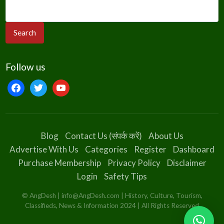
Follow us
facebook
twitter
youtube
Blog
Contact Us (संपर्क करें)
About Us
Advertise With Us
Categories
Register
Dashboard
Purchase Membership
Privacy Policy
Disclaimer
Login
Safety Tips
© AngDesh | info@AngDesh.com | History, Culture, Tourism,
Classifieds, News & Information 2024 | All Rights Reserved