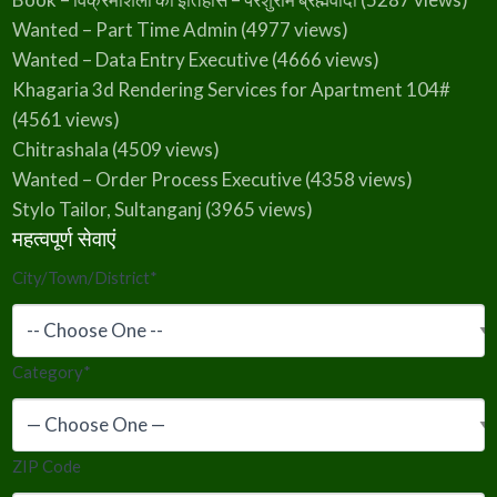
Wanted – Part Time Admin
(4977 views)
Wanted – Data Entry Executive
(4666 views)
Khagaria 3d Rendering Services for Apartment 104#
(4561 views)
Chitrashala
(4509 views)
Wanted – Order Process Executive
(4358 views)
Stylo Tailor, Sultanganj
(3965 views)
महत्वपूर्ण सेवाएं
City/Town/District
*
Category
*
ZIP Code