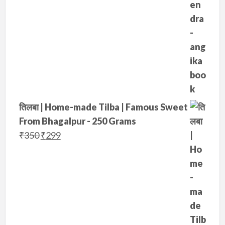
तिलबा | Home-made Tilba | Famous Sweet
From Bhagalpur - 250 Grams
O
C
₹
350
₹
299
r
u
i
r
g
r
i
e
n
n
a
t