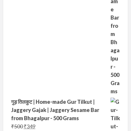
₹
7
4
5
0
.
0
.
गुड़ तिलकुट | Home-made Gur Tilkut |
Jaggery Gajak | Jaggery Sesame Bar
from Bhagalpur - 500 Grams
O
C
₹
500
₹
349