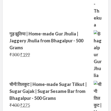
g
r
i
e
n
n
a
t
l
p
गुड़ झुलिया | Home-made Gur Jhulia |
p
r
Jaggery Jhulia from Bhagalpur - 500
r
i
Grams
i
c
O
C
₹
300
₹
199
c
e
r
u
e
i
i
r
w
s
g
r
a
:
i
e
चीनी तिलकुट | Home-made Sugar Tilkut |
s
₹
n
n
Sugar Gajak | Sugar Sesame Bar from
:
3
a
t
Bhagalpur - 500 Grams
₹
4
l
p
O
C
₹
400
₹
275
4
9
p
r