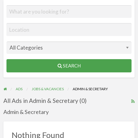
SEARCH
ADS
JOBS & VACANCIES
ADMIN & SECRETARY
All Ads in Admin & Secretary (0)
R
F
Admin & Secretary
f
a
Nothing Found
t