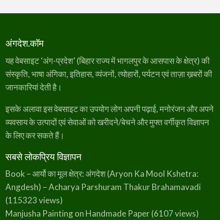
s
₹
:
3
₹
4
अंगदेश.कॉम
4
9
यह वेबसाइट ‘अंग-प्रदेश’ (बिहार राज्य में भागलपुर के आसपास के क्षेत्र) की
5
.
संस्कृति, भाषा अंगिका, इतिहास, व्यंजनों, त्योहारों, पर्यटन एवं ताज़ा ख़बरों की
0
जानकारियां देती है।
.
इसके अलावा इस वेबसाइट का उपयोग लोग अपनी पढ़ाई, मनोरंजन और अपने
व्यवसाय के उत्पादों एवं सेवाओं को खरीदने/बेचने और मुफ्त वर्गीकृत विज्ञापन
के लिए कर सकते हैं।
सबसे लोकप्रिय विज्ञापन
Book – आर्यो का मूल क्षेत्र: अंगदेश (Aryon Ka Mool Kshetra:
Angdesh) – Acharya Parshuram Thakur Brahamavadi
(115323 views)
Manjusha Painting on Handmade Paper
(6107 views)