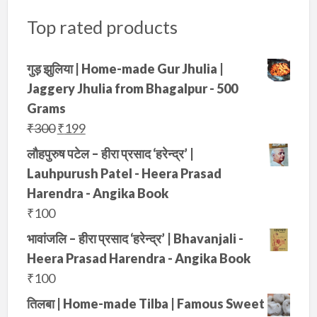
:
1
e
i
p
r
.
i
e
₹
9
Top rated products
w
s
r
i
n
n
3
9
a
:
i
c
a
t
0
.
s
₹
गुड़ झुलिया | Home-made Gur Jhulia |
c
e
l
p
0
:
2
Jaggery Jhulia from Bhagalpur - 500
e
i
p
r
.
₹
7
Grams
w
s
r
i
4
5
O
C
₹
300
₹
199
a
:
i
c
0
.
r
u
s
₹
लौहपुरुष पटेल – हीरा प्रसाद ‘हरेन्द्र’ |
c
e
0
i
r
:
3
Lauhpurush Patel - Heera Prasad
e
i
.
g
r
₹
4
Harendra - Angika Book
w
s
i
e
5
9
₹
100
a
:
n
n
0
.
s
₹
भावांजलि – हीरा प्रसाद ‘हरेन्द्र’ | Bhavanjali -
a
t
0
:
1
Heera Prasad Harendra - Angika Book
l
p
.
₹
9
₹
100
p
r
3
9
तिलबा | Home-made Tilba | Famous Sweet
r
i
5
.