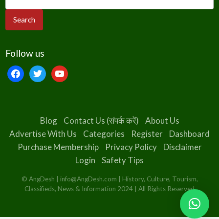
Follow us
facebook
twitter
youtube
Blog
Contact Us (संपर्क करें)
About Us
Advertise With Us
Categories
Register
Dashboard
Purchase Membership
Privacy Policy
Disclaimer
Login
Safety Tips
© AngDesh | info@AngDesh.com | History, Culture, Tourism,
Classifieds, News & Information 2024 | All Rights Reserved