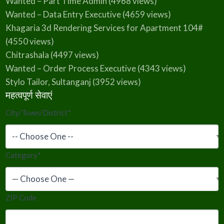
Wanted – Part Time Admin
(4968 views)
Wanted – Data Entry Executive
(4659 views)
Khagaria 3d Rendering Services for Apartment 104#
(4550 views)
Chitrashala
(4497 views)
Wanted – Order Process Executive
(4343 views)
Stylo Tailor, Sultanganj
(3952 views)
महत्वपूर्ण सेवाएं
City/Town/District
*
Category
*
ZIP Code