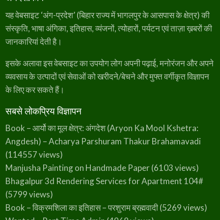
s
₹
e
i
यह वेबसाइट ‘अंग-प्रदेश’ (बिहार राज्य में भागलपुर के आसपास के क्षेत्र) की
:
2
w
s
संस्कृति, भाषा अंगिका, इतिहास, व्यंजनों, त्योहारों, पर्यटन एवं ताज़ा ख़बरों की
₹
9
a
:
जानकारियां देती है।
3
9
s
₹
5
.
:
3
इसके अलावा इस वेबसाइट का उपयोग लोग अपनी पढ़ाई, मनोरंजन और अपने
0
₹
4
व्यवसाय के उत्पादों एवं सेवाओं को खरीदने/बेचने और मुफ्त वर्गीकृत विज्ञापन
.
के लिए कर सकते हैं।
4
9
5
.
सबसे लोकप्रिय विज्ञापन
0
Book – आर्यो का मूल क्षेत्र: अंगदेश (Aryon Ka Mool Kshetra:
.
Angdesh) – Acharya Parshuram Thakur Brahamavadi
(114557 views)
Manjusha Painting on Handmade Paper
(6103 views)
Bhagalpur 3d Rendering Services for Apartment 104#
(5799 views)
Book – विक्रमशिला का इतिहास – परशुराम ब्रह्मवादी
(5269 views)