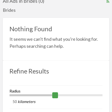
All Ads in Brides (0)
R
F
Brides
f
a
Nothing Found
t
B
It seems we can't find what you're looking for.
Perhaps searching can help.
Refine Results
Radius
kilometers