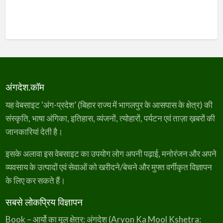
e
i
w
s
a
:
s
₹
:
3
₹
4
अंगदेश.कॉम
4
9
यह वेबसाइट ‘अंग-प्रदेश’ (बिहार राज्य में भागलपुर के आसपास के क्षेत्र) की
5
.
संस्कृति, भाषा अंगिका, इतिहास, व्यंजनों, त्योहारों, पर्यटन एवं ताज़ा ख़बरों की
0
जानकारियां देती है।
.
इसके अलावा इस वेबसाइट का उपयोग लोग अपनी पढ़ाई, मनोरंजन और अपने
व्यवसाय के उत्पादों एवं सेवाओं को खरीदने/बेचने और मुफ्त वर्गीकृत विज्ञापन
के लिए कर सकते हैं।
सबसे लोकप्रिय विज्ञापन
Book – आर्यो का मूल क्षेत्र: अंगदेश (Aryon Ka Mool Kshetra: