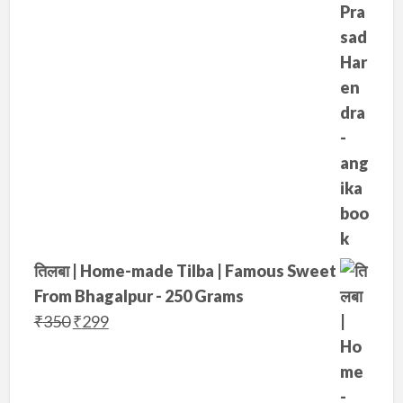
तिलबा | Home-made Tilba | Famous Sweet
From Bhagalpur - 250 Grams
O
C
₹
350
₹
299
r
u
i
r
g
r