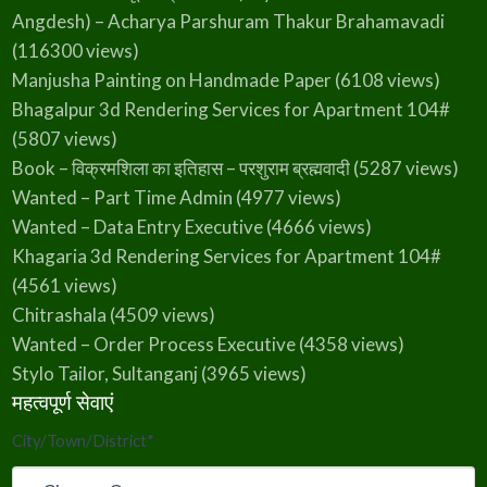
Angdesh) – Acharya Parshuram Thakur Brahamavadi
(116300 views)
Manjusha Painting on Handmade Paper
(6108 views)
Bhagalpur 3d Rendering Services for Apartment 104#
(5807 views)
Book – विक्रमशिला का इतिहास – परशुराम ब्रह्मवादी
(5287 views)
Wanted – Part Time Admin
(4977 views)
Wanted – Data Entry Executive
(4666 views)
Khagaria 3d Rendering Services for Apartment 104#
(4561 views)
Chitrashala
(4509 views)
Wanted – Order Process Executive
(4358 views)
Stylo Tailor, Sultanganj
(3965 views)
महत्वपूर्ण सेवाएं
City/Town/District
*