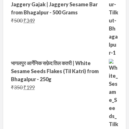
Jaggery Gajak | Jaggery Sesame Bar
from Bhagalpur - 500 Grams
O
C
₹
500
₹
349
r
u
i
r
g
r
i
e
n
n
भागलपुर आर्गेनिक सफ़ेद तिल कतरी | White
a
t
Sesame Seeds Flakes (Til Katri) from
l
p
Bhagalpur - 250g
p
r
O
C
₹
350
₹
199
r
i
r
u
i
c
i
r
c
e
g
r
e
i
i
e
w
s
n
n