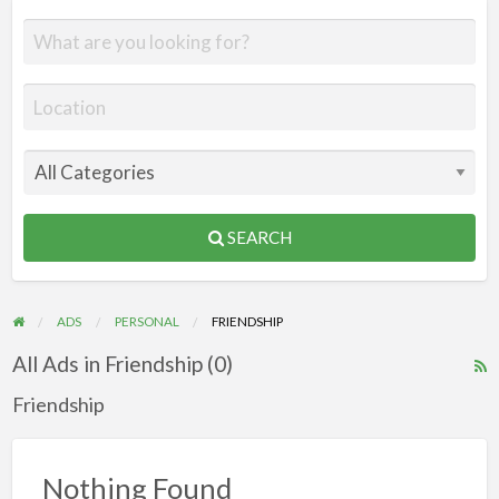
SEARCH
ADS
PERSONAL
FRIENDSHIP
All Ads in Friendship (0)
R
F
Friendship
f
a
Nothing Found
t