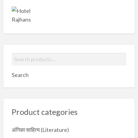
S
e
a
Search
r
c
h
f
Product categories
o
r
:
अंगिका साहित्य (Literature)