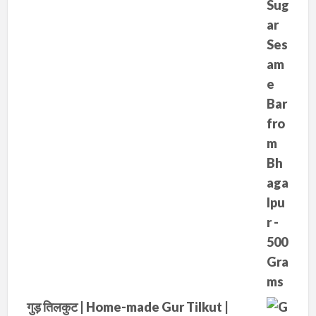
a
:
s
₹
:
2
₹
7
4
5
0
.
0
.
गुड़ तिलकुट | Home-made Gur Tilkut |