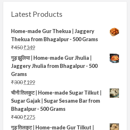
Latest Products
Home-made Gur Thekua | Jaggery
Thekua from Bhagalpur - 500 Grams
O
C
₹
450
₹
349
r
u
गुड़ झुलिया | Home-made Gur Jhulia |
i
r
Jaggery Jhulia from Bhagalpur - 500
g
r
Grams
i
e
O
C
₹
300
₹
199
n
n
r
u
चीनी तिलकुट | Home-made Sugar Tilkut |
a
t
i
r
Sugar Gajak | Sugar Sesame Bar from
l
p
g
r
Bhagalpur - 500 Grams
p
r
i
e
O
C
₹
400
₹
275
r
i
n
n
r
u
गुड़ तिलकुट | Home-made Gur Tilkut |
i
c