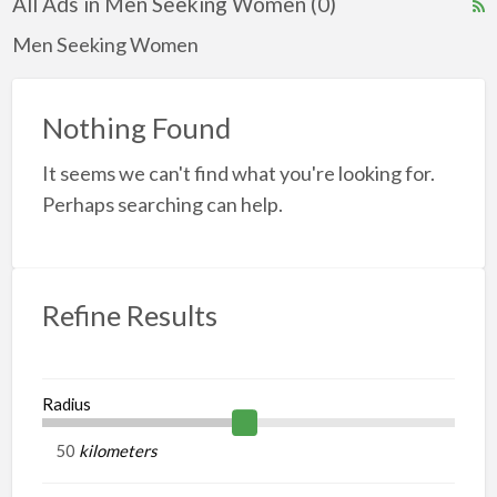
All Ads in Men Seeking Women (0)
R
F
Men Seeking Women
f
a
Nothing Found
t
It seems we can't find what you're looking for.
S
Perhaps searching can help.
Refine Results
Radius
kilometers