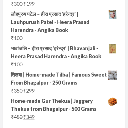
4
5
O
C
₹
300
₹
199
a
:
i
c
0
.
r
u
s
₹
लौहपुरुष पटेल – हीरा प्रसाद ‘हरेन्द्र’ |
c
e
0
i
r
:
3
Lauhpurush Patel - Heera Prasad
e
i
.
g
r
₹
4
Harendra - Angika Book
w
s
i
e
5
9
₹
100
a
:
n
n
0
.
s
₹
भावांजलि – हीरा प्रसाद ‘हरेन्द्र’ | Bhavanjali -
a
t
0
:
1
Heera Prasad Harendra - Angika Book
l
p
.
₹
9
₹
100
p
r
3
9
तिलबा | Home-made Tilba | Famous Sweet
r
i
5
.
From Bhagalpur - 250 Grams
i
c
0
O
C
₹
350
₹
299
c
e
.
r
u
e
i
Home-made Gur Thekua | Jaggery
i
r
w
s
Thekua from Bhagalpur - 500 Grams
g
r
a
:
O
C
₹
450
₹
349
i
e
s
₹
r
u