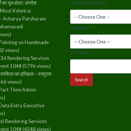
का मूल क्षेत्र: अंगदेश
City/Town/District
*
 Mool Kshetra:
– Acharya Parshuram
rahamavadi
Category
*
iews)
Painting on Handmade
2 views)
ZIP Code
 3d Rendering Services
ment 104#
(5796 views)
रमशिला का इतिहास – परशुराम
66 views)
Part Time Admin
ws)
Data Entry Executive
ws)
3d Rendering Services
ment 104#
(4548 views)