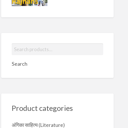
ining
titute
usarai
S
e
a
Search
r
c
h
f
o
r
Product categories
:
अंगिका साहित्य (Literature)