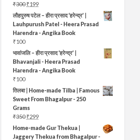
0
.
s
₹
O
C
₹
300
₹
199
c
e
0
:
3
r
u
e
i
लौहपुरुष पटेल – हीरा प्रसाद ‘हरेन्द्र’ |
.
₹
4
i
r
w
s
Lauhpurush Patel - Heera Prasad
5
9
g
r
a
:
Harendra - Angika Book
0
.
i
e
s
₹
₹
100
0
n
n
:
1
भावांजलि – हीरा प्रसाद ‘हरेन्द्र’ |
.
a
t
₹
9
Bhavanjali - Heera Prasad
l
p
3
9
Harendra - Angika Book
p
r
5
.
₹
100
r
i
0
तिलबा | Home-made Tilba | Famous
i
c
.
Sweet From Bhagalpur - 250
c
e
Grams
e
i
O
C
₹
350
₹
299
w
s
r
u
a
:
Home-made Gur Thekua |
i
r
s
₹
Jaggery Thekua from Bhagalpur -