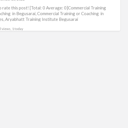
Tra
to rate this post! [Total: 0 Average: 0]Commercial Training
ching in Begusarai, Commercial Training or Coaching in
Ins
es, Aryabhatt Training Institute Begusarai
Beg
l views, 1 today