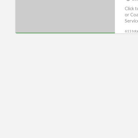
Click 
or Coa
Servic
611 tota