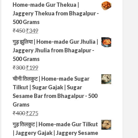
Home-made Gur Thekua |
Jaggery Thekua from Bhagalpur -
500 Grams
O
C
₹
450
₹
349
r
u
गुड़ झुलिया | Home-made Gur Jhulia |
i
r
Jaggery Jhulia from Bhagalpur -
g
r
500 Grams
i
e
O
C
₹
300
₹
199
n
n
r
u
चीनी तिलकुट | Home-made Sugar
a
t
i
r
Tilkut | Sugar Gajak | Sugar
l
p
g
r
Sesame Bar from Bhagalpur - 500
p
r
i
e
Grams
r
i
n
n
O
C
₹
400
₹
275
i
c
a
t
r
u
गुड़ तिलकुट | Home-made Gur Tilkut
c
e
l
p
i
r
| Jaggery Gajak | Jaggery Sesame
e
i
p
r