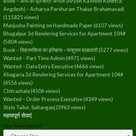
Book – आर्यो का मूल क्षेत्र: अंगदेश (Aryon Ka Mool Kshetra:
Angdesh) – Acharya Parshuram Thakur Brahamavadi
(115825 views)
Manjusha Painting on Handmade Paper
(6107 views)
Bhagalpur 3d Rendering Services for Apartment 104#
(5804 views)
Book – विक्रमशिला का इतिहास – परशुराम ब्रह्मवादी
(5277 views)
Wanted – Part Time Admin
(4971 views)
Wanted – Data Entry Executive
(4666 views)
Khagaria 3d Rendering Services for Apartment 104#
(4556 views)
Chitrashala
(4506 views)
Wanted – Order Process Executive
(4349 views)
Stylo Tailor, Sultanganj
(3963 views)
महत्वपूर्ण सेवाएं
City/Town/District
*