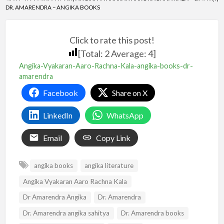
DR. AMARENDRA – ANGIKA BOOKS
Click to rate this post!
[Total:
2
Average:
4
]
Angika-Vyakaran-Aaro-Rachna-Kala-angika-books-dr-
amarendra
Facebook
Share on X
LinkedIn
WhatsApp
Email
Copy Link
angika books
angika literature
Angika Vyakaran Aaro Rachna Kala
Dr Amarendra Angika
Dr. Amarendra
Dr. Amarendra angika sahitya
Dr. Amarendra books