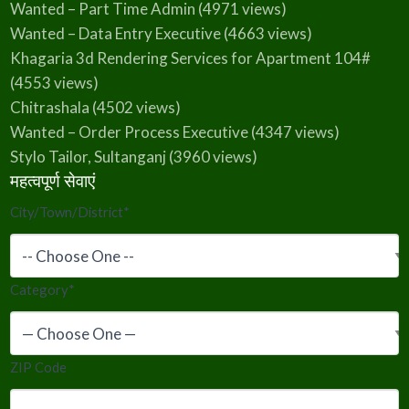
Wanted – Part Time Admin
(4971 views)
Wanted – Data Entry Executive
(4663 views)
Khagaria 3d Rendering Services for Apartment 104#
(4553 views)
Chitrashala
(4502 views)
Wanted – Order Process Executive
(4347 views)
Stylo Tailor, Sultanganj
(3960 views)
महत्वपूर्ण सेवाएं
City/Town/District
*
Category
*
ZIP Code