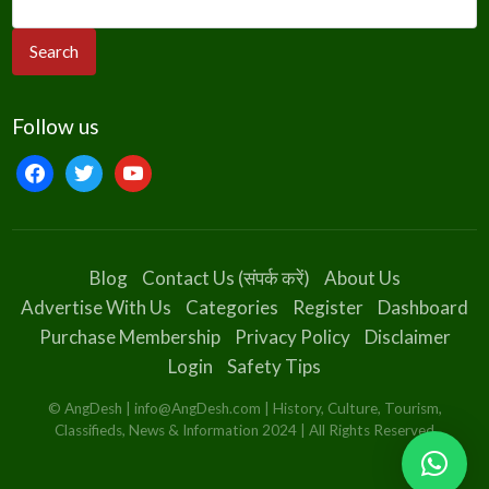
Follow us
facebook
twitter
youtube
Blog
Contact Us (संपर्क करें)
About Us
Advertise With Us
Categories
Register
Dashboard
Purchase Membership
Privacy Policy
Disclaimer
Login
Safety Tips
© AngDesh | info@AngDesh.com | History, Culture, Tourism,
Classifieds, News & Information 2024 | All Rights Reserved