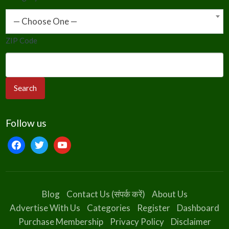
— Choose One —
ZIP Code
Follow us
facebook
twitter
youtube
Blog
Contact Us (संपर्क करें)
About Us
Advertise With Us
Categories
Register
Dashboard
Purchase Membership
Privacy Policy
Disclaimer