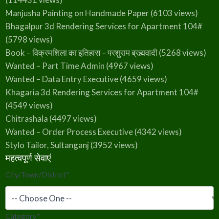
Manjusha Painting on Handmade Paper
(6103 views)
Bhagalpur 3d Rendering Services for Apartment 104#
(5798 views)
Book – विक्रमशिला का इतिहास – परशुराम ब्रह्मवादी
(5268 views)
Wanted – Part Time Admin
(4967 views)
Wanted – Data Entry Executive
(4659 views)
Khagaria 3d Rendering Services for Apartment 104#
(4549 views)
Chitrashala
(4497 views)
Wanted – Order Process Executive
(4342 views)
Stylo Tailor, Sultanganj
(3952 views)
महत्वपूर्ण सेवाएं
City/Town/District
*
Category
*