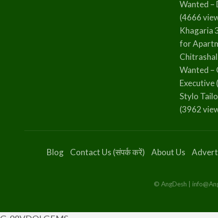
Wanted – 
(4666 vie
Khagaria 
for Apart
Chitrasha
Wanted – 
Executive
Stylo Tailo
(3962 vie
Blog
Contact Us (संपर्क करें)
About Us
Advert
© AngDesh | info@AngD