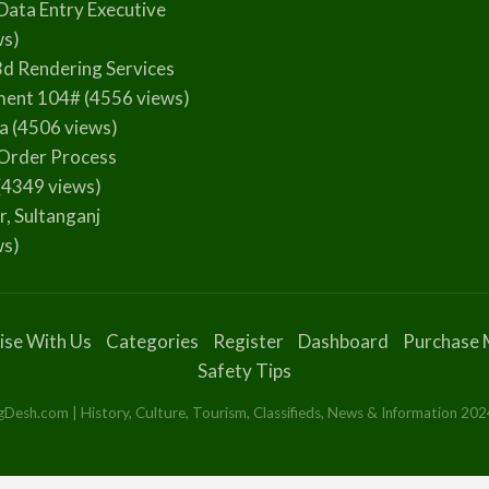
Data Entry Executive
ws)
3d Rendering Services
ment 104#
(4556 views)
la
(4506 views)
Order Process
(4349 views)
r, Sultanganj
ws)
ise With Us
Categories
Register
Dashboard
Purchase 
Safety Tips
esh.com | History, Culture, Tourism, Classifieds, News & Information 2024