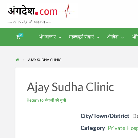
Bhagalpur 
~~ अंग प्रदेश की धड़कन ~~
Tourism
0
अंग बाजार
महत्वपूर्ण सेवाएं
अंगदेश
अंग
अंगिका-
अंग-
अंग-
अंग-
अंगदेश
भाषा एवं
समाचार-
पर्यटन
मनोरंजन
साहित्य
घटना
AJAY SUDHA CLINIC
Ajay Sudha Clinic
Return to सेवाओं की सूची
City/Town/District
D
Category
Private Hospi