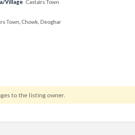
a/Village
Castairs Town
airs Town, Chowk, Deoghar
ges to the listing owner.