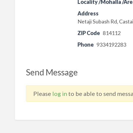
Locality /Mohalla /Are
Address
Netaji Subash Rd, Cast
ZIP Code
814112
Phone
9334192283
Send Message
Please
log in
to be able to send messa