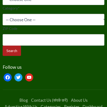
Category
*
ZIP Code
Follow us
facebook
twitter
youtube
Blog
Contact Us (संपर्क करें)
About Us
Advertise With Us
Categories
Register
Dashboard