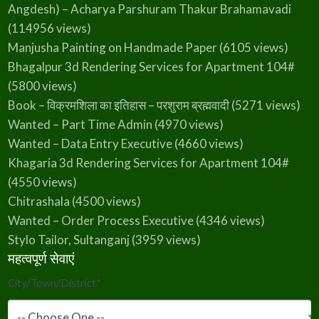
Angdesh) – Acharya Parshuram Thakur Brahamavadi
(114956 views)
Manjusha Painting on Handmade Paper
(6105 views)
Bhagalpur 3d Rendering Services for Apartment 104#
(5800 views)
Book – विक्रमशिला का इतिहास – परशुराम ब्रह्मवादी
(5271 views)
Wanted – Part Time Admin
(4970 views)
Wanted – Data Entry Executive
(4660 views)
Khagaria 3d Rendering Services for Apartment 104#
(4550 views)
Chitrashala
(4500 views)
Wanted – Order Process Executive
(4346 views)
Stylo Tailor, Sultanganj
(3959 views)
महत्वपूर्ण सेवाएं
City/Town/District
*