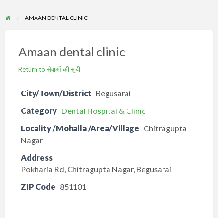
AMAAN DENTAL CLINIC
Amaan dental clinic
Return to सेवाओं की सूची
City/Town/District
Begusarai
Category
Dental Hospital & Clinic
Locality /Mohalla /Area/Village
Chitragupta
Nagar
Address
Pokharia Rd, Chitragupta Nagar, Begusarai
ZIP Code
851101