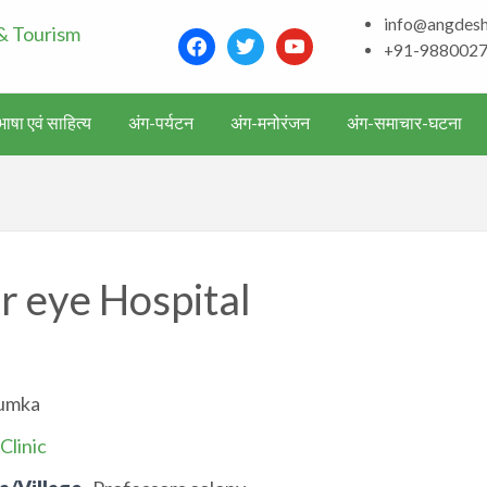
info@angdes
Bhagalpur and aroun
facebook
twitter
youtube
+91-988002
Literature & Touris
ाषा एवं साहित्य
अंग-पर्यटन
अंग-मनोरंजन
अंग-समाचार-घटना
 eye Hospital
umka
Clinic