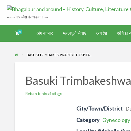
~~ अंग प्रदेश की धड़कन ~~
0
अंग बाजार
महत्वपूर्ण सेवाएं
अंगदेश
अंगिका-भ
अंगिका-
अंग-
अंग-
अंग-
वर्गीकृत
ंगदेश
भाषा एवं
समाचार-
पर्यटन
मनोरंजन
विज्ञापन
साहित्य
घटना
BASUKI TRIMBAKESHWAR EYE HOSPITAL
Basuki Trimbakeshwar
Return to सेवाओं की सूची
City/Town/District
D
Category
Gynecology 