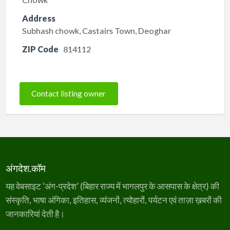
Address
Subhash chowk, Castairs Town, Deoghar
ZIP Code
814112
Contact listing owner
अंगदेश.कॉम
यह वेबसाइट ‘अंग-प्रदेश’ (बिहार राज्य में भागलपुर के आसपास के क्षेत्र) की
संस्कृति, भाषा अंगिका, इतिहास, व्यंजनों, त्योहारों, पर्यटन एवं ताज़ा ख़बरों की
जानकारियां देती है।