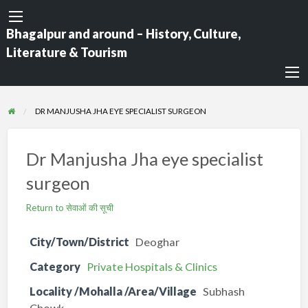
Bhagalpur and around – History, Culture,
Literature & Tourism
DR MANJUSHA JHA EYE SPECIALIST SURGEON
Dr Manjusha Jha eye specialist
surgeon
Return to सेवाओं की सूची
City/Town/District
Deoghar
Category
Private Hospitals & Clinics
Locality /Mohalla /Area/Village
Subhash
Chowk