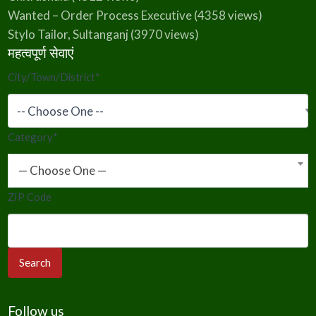
Wanted – Order Process Executive
(4358 views)
Stylo Tailor, Sultanganj
(3970 views)
महत्वपूर्ण सेवाएं
City/Town/District
*
Category
*
— Choose One —
ZIP Code
Follow us