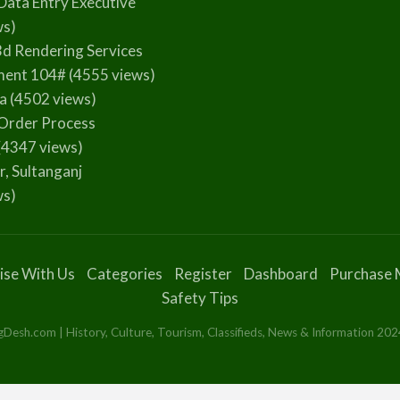
Data Entry Executive
ws)
3d Rendering Services
ment 104#
(4555 views)
la
(4502 views)
Order Process
(4347 views)
r, Sultanganj
ws)
ise With Us
Categories
Register
Dashboard
Purchase 
Safety Tips
esh.com | History, Culture, Tourism, Classifieds, News & Information 2024