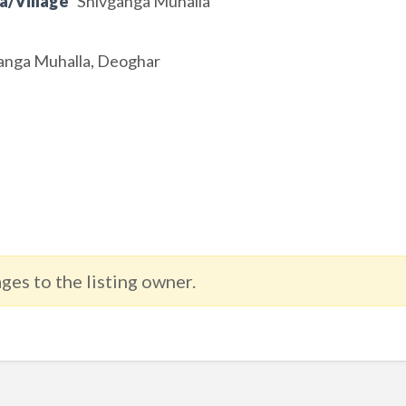
a/Village
Shivganga Muhalla
ganga Muhalla, Deoghar
ges to the listing owner.