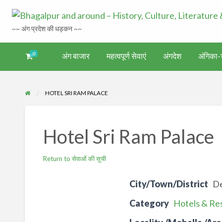
~~ अंग प्रदेश की धड़कन ~~
0
अंग बाजार
महत्वपूर्ण सेवाएं
अंगदेश
अंगिका-भ
अंगिका-
अंग-
अंग-
अंग-
वर्गीकृत
ंगदेश
भाषा एवं
समाचार-
पर्यटन
मनोरंजन
विज्ञापन
साहित्य
घटना
HOTEL SRI RAM PALACE
Hotel Sri Ram Palace
Return to सेवाओं की सूची
City/Town/District
D
Category
Hotels & Re