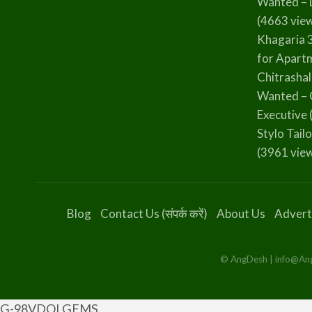
Wanted – 
(4663 vie
Khagaria 
for Apart
Chitrasha
Wanted – 
Executive
Stylo Tailo
(3961 vie
Blog
Contact Us (संपर्क करें)
About Us
Advert
© AngDesh | info@AngD
G-98VDQLGFMS