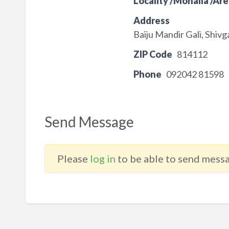
Locality /Mohalla /Are
Address
Baiju Mandir Gali, Shiv
ZIP Code
814112
Phone
092042 81598
Send Message
Please
log in
to be able to send messa