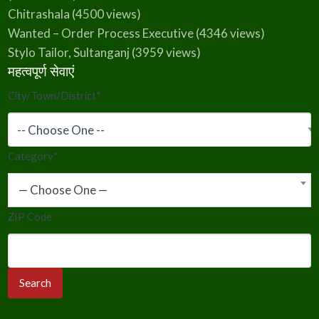
Chitrashala
(4500 views)
Wanted – Order Process Executive
(4346 views)
Stylo Tailor, Sultanganj
(3959 views)
महत्वपूर्ण सेवाएं
City/Town/District
*
Category
*
— Choose One —
ZIP Code