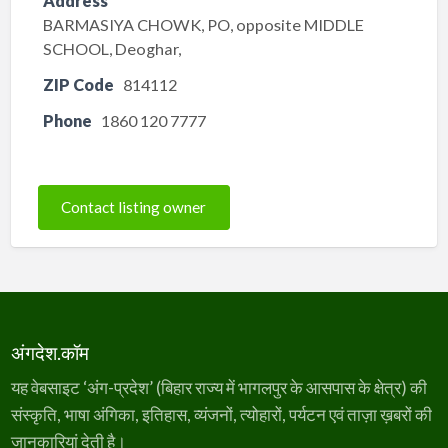
Address
BARMASIYA CHOWK, PO, opposite MIDDLE
SCHOOL, Deoghar,
ZIP Code
814112
Phone
1860 120 7777
Contact listing owner
अंगदेश.कॉम
यह वेबसाइट ‘अंग-प्रदेश’ (बिहार राज्य में भागलपुर के आसपास के क्षेत्र) की
संस्कृति, भाषा अंगिका, इतिहास, व्यंजनों, त्योहारों, पर्यटन एवं ताज़ा ख़बरों की
जानकारियां देती है।