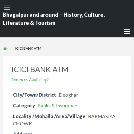
Bhagalpur and around – History, Culture,
Literature & Tourism
ICICI BANK ATM
ICICI BANK ATM
Return to सेवाओं की सूची
City/Town/District
Deoghar
Category
Banks & Insurance
Locality /Mohalla /Area/Village
BARMASIYA
CHOWK