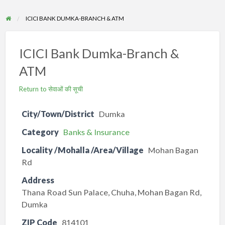
ICICI BANK DUMKA-BRANCH & ATM
ICICI Bank Dumka-Branch &
ATM
Return to सेवाओं की सूची
City/Town/District
Dumka
Category
Banks & Insurance
Locality /Mohalla /Area/Village
Mohan Bagan
Rd
Address
Thana Road Sun Palace, Chuha, Mohan Bagan Rd,
Dumka
ZIP Code
814101