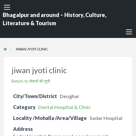
Bhagalpur and around – History, Culture,
Literature & Tourism
JIWAN JYOTI CLINIC
jiwan jyoti clinic
Return to सेवाओं की सूची
City/Town/District
Deoghar
Category
Dental Hospital & Clinic
Locality /Mohalla /Area/Village
Sadar Hospital
Address