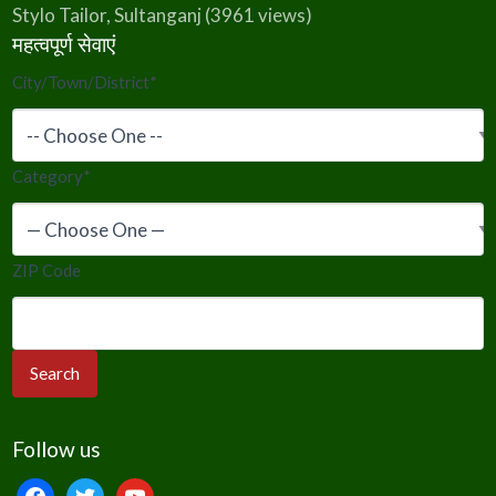
Stylo Tailor, Sultanganj
(3961 views)
महत्वपूर्ण सेवाएं
City/Town/District
*
Category
*
ZIP Code
Follow us
facebook
twitter
youtube