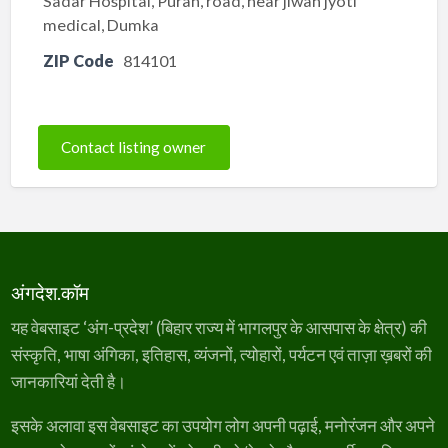
Sadar Hospital, Puran, road, near jiwan jyoti
medical, Dumka
ZIP Code
814101
Contact listing owner
अंगदेश.कॉम
यह वेबसाइट ‘अंग-प्रदेश’ (बिहार राज्य में भागलपुर के आसपास के क्षेत्र) की
संस्कृति, भाषा अंगिका, इतिहास, व्यंजनों, त्योहारों, पर्यटन एवं ताज़ा ख़बरों की
जानकारियां देती है।
इसके अलावा इस वेबसाइट का उपयोग लोग अपनी पढ़ाई, मनोरंजन और अपने