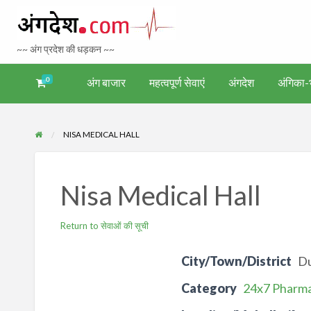
Bhagalpur 
~~ अंग प्रदेश की धड़कन ~~
Tourism
0
अंग बाजार
महत्वपूर्ण सेवाएं
अंगदेश
अंगिका-भ
अंगिका-
अंग-
अंग-
अंग-
वर्गीकृत
ंगदेश
भाषा एवं
समाचार-
पर्यटन
मनोरंजन
विज्ञापन
साहित्य
घटना
NISA MEDICAL HALL
Nisa Medical Hall
Return to सेवाओं की सूची
City/Town/District
D
Category
24x7 Pharm