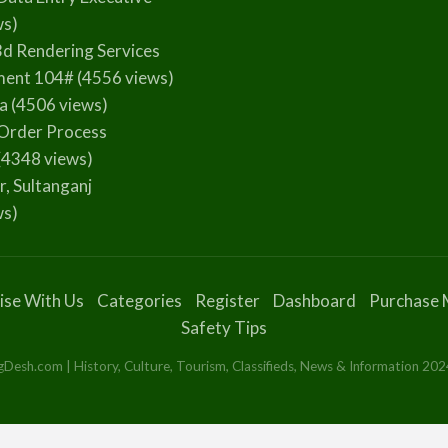
ws)
3d Rendering Services
ment 104#
(4556 views)
la
(4506 views)
Order Process
(4348 views)
r, Sultanganj
ws)
ise With Us
Categories
Register
Dashboard
Purchase 
Safety Tips
esh.com | History, Culture, Tourism, Classifieds, News & Information 2024