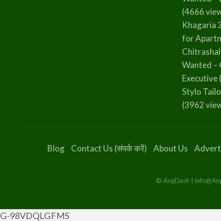
(4666 vie
Khagaria 
for Apart
Chitrasha
Wanted – 
Executive
Stylo Tailo
(3962 vie
Blog
Contact Us (संपर्क करें)
About Us
Advert
© AngDesh | info@AngD
G-98VDQLGFMS