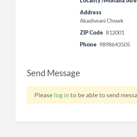
Locality /Mohalla /Are
Address
Akashwani Chowk
ZIP Code
812001
Phone
9898643505
Send Message
Please
log in
to be able to send messa