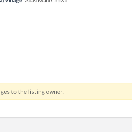
a/Village
Akashwani Chowk
ges to the listing owner.