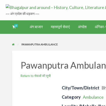
~~ अंग प्रदेश की धड़कन ~~
0
अंग बाजार
महत्वपूर्ण सेवाएं
अंगदेश
अंगिका-भ
अंगिका-
अंग-
अंग-
अंग-
वर्गीकृत
ंगदेश
भाषा एवं
समाचार-
पर्यटन
मनोरंजन
विज्ञापन
साहित्य
घटना
PAWANPUTRA AMBULANCE
Pawanputra Ambulan
Return to सेवाओं की सूची
City/Town/District
Bh
Category
Ambulance