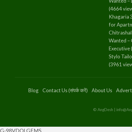
Wanted – 
(4664 vie
Khagaria 
for Apart
Chitrasha
Wanted – 
Executive
Stylo Tailo
(3961 vie
Blog
Contact Us (संपर्क करें)
About Us
Advert
© AngDesh | info@AngD
G-98VDQLGFMS