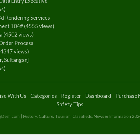
Data Entry Executive
ws)
3d Rendering Services
ment 104#
(4555 views)
la
(4502 views)
Order Process
(4347 views)
r, Sultanganj
ws)
ise With Us
Categories
Register
Dashboard
Purchase 
Safety Tips
esh.com | History, Culture, Tourism, Classifieds, News & Information 2024