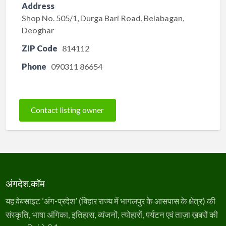
Address
Shop No. 505/1, Durga Bari Road, Belabagan,
Deoghar
ZIP Code
814112
Phone
090311 86654
Contact listing owner
अंगदेश.कॉम
यह वेबसाइट ‘अंग-प्रदेश’ (बिहार राज्य में भागलपुर के आसपास के क्षेत्र) की
संस्कृति, भाषा अंगिका, इतिहास, व्यंजनों, त्योहारों, पर्यटन एवं ताज़ा ख़बरों की