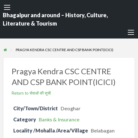
Bhagalpur and around – History, Culture,
Literature & Tourism
PRAGYA KENDRA CSC CENTRE AND CSP BANK POINT(ICICI)
Pragya Kendra CSC CENTRE
AND CSP BANK POINT(ICICI)
Return to सेवाओं की सूची
City/Town/District
Deoghar
Category
Banks & Insurance
Locality /Mohalla /Area/Village
Belabagan