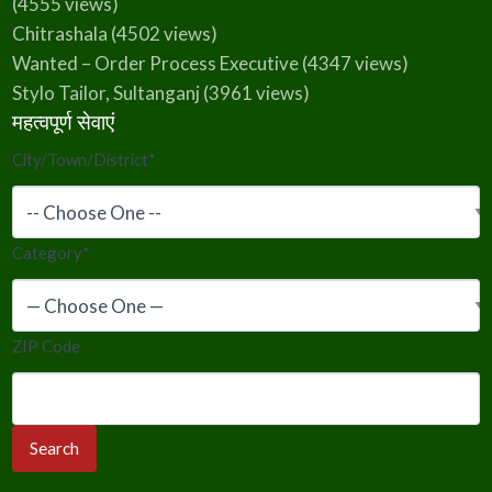
(4555 views)
Chitrashala
(4502 views)
Wanted – Order Process Executive
(4347 views)
Stylo Tailor, Sultanganj
(3961 views)
महत्वपूर्ण सेवाएं
City/Town/District
*
Category
*
ZIP Code