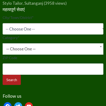
Stylo Tailor, Sultanganj
(3958 views)
महत्वपूर्ण सेवाएं
City/Town/District
*
Category
*
— Choose One —
ZIP Code
Follow us
facebook
twitter
youtube