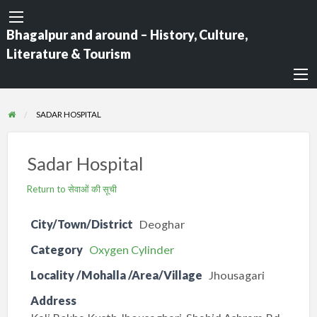
Bhagalpur and around – History, Culture,
Literature & Tourism
SADAR HOSPITAL
Sadar Hospital
Return to सेवाओं की सूची
City/Town/District
Deoghar
Category
Oxygen Cylinder
Locality /Mohalla /Area/Village
Jhousagari
Address