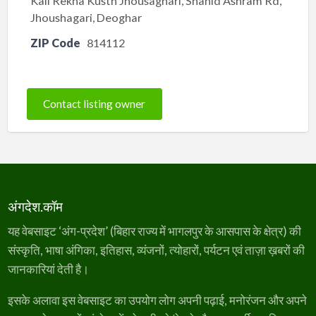
Kali Rekha Kusth Jhousaghari, Shahid Ashram Rd,
Jhoushagari, Deoghar
ZIP Code
814112
Contact listing owner
अंगदेश.कॉम
यह वेबसाइट ‘अंग-प्रदेश’ (बिहार राज्य में भागलपुर के आसपास के क्षेत्र) की
संस्कृति, भाषा अंगिका, इतिहास, व्यंजनों, त्योहारों, पर्यटन एवं ताज़ा ख़बरों की
जानकारियां देती है।
इसके अलावा इस वेबसाइट का उपयोग लोग अपनी पढ़ाई, मनोरंजन और अपने