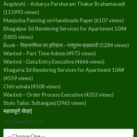
Angdesh) – Acharya Parshuram Thakur Brahamavadi
(115993 views)
Manjusha Painting on Handmade Paper
(6107 views)
Bhagalpur 3d Rendering Services for Apartment 104#
(5805 views)
Book – विक्रमशिला का इतिहास – परशुराम ब्रह्मवादी
(5284 views)
Wanted – Part Time Admin
(4973 views)
Wanted – Data Entry Executive
(4666 views)
Khagaria 3d Rendering Services for Apartment 104#
(4559 views)
Chitrashala
(4508 views)
Wanted – Order Process Executive
(4353 views)
Stylo Tailor, Sultanganj
(3965 views)
महत्वपूर्ण सेवाएं
City/Town/District
*