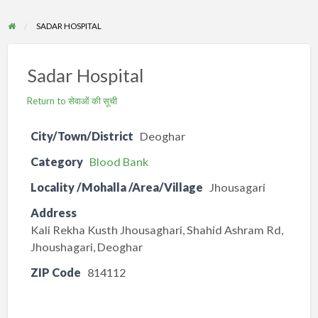
SADAR HOSPITAL
Sadar Hospital
Return to सेवाओं की सूची
City/Town/District
Deoghar
Category
Blood Bank
Locality /Mohalla /Area/Village
Jhousagari
Address
Kali Rekha Kusth Jhousaghari, Shahid Ashram Rd,
Jhoushagari, Deoghar
ZIP Code
814112