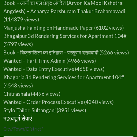
Book – आर्यो का मूल क्षेत्र: अंगदेश (Aryon Ka Mool Kshetra:
Angdesh) – Acharya Parshuram Thakur Brahamavadi
(114379 views)
Manjusha Painting on Handmade Paper
(6102 views)
Bhagalpur 3d Rendering Services for Apartment 104#
(5797 views)
Book – विक्रमशिला का इतिहास – परशुराम ब्रह्मवादी
(5266 views)
Wanted – Part Time Admin
(4966 views)
Wanted – Data Entry Executive
(4658 views)
Khagaria 3d Rendering Services for Apartment 104#
(4548 views)
Chitrashala
(4496 views)
Wanted – Order Process Executive
(4340 views)
Stylo Tailor, Sultanganj
(3951 views)
महत्वपूर्ण सेवाएं
City/Town/District
*