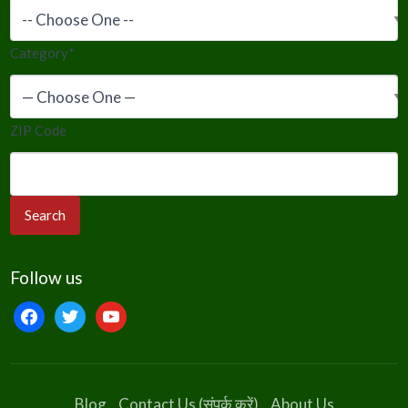
Category
*
ZIP Code
Follow us
facebook
twitter
youtube
Blog
Contact Us (संपर्क करें)
About Us