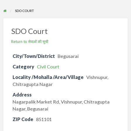
SDO COURT
SDO Court
Return to सेवाओं की सूची
City/Town/District
Begusarai
Category
Civil Court
Locality /Mohalla /Area/Village
Vishnupur,
Chitragupta Nagar
Address
Nagarpalik Market Rd, Vishnupur, Chitragupta
Nagar, Begusarai
ZIP Code
851101