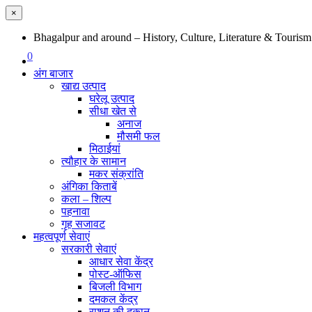
×
Bhagalpur and around – History, Culture, Literature & Tourism
0
अंग बाजार
खाद्य उत्पाद
घरेलू उत्पाद
सीधा खेत से
अनाज
मौसमी फल
मिठाईयां
त्यौहार के सामान
मकर संक्रांति
अंगिका किताबें
कला – शिल्प
पहनावा
गृह सजावट
महत्वपूर्ण सेवाएं
सरकारी सेवाएं
आधार सेवा केंद्र
पोस्ट-ऑफिस
बिजली विभाग
दमकल केंद्र
राशन की दुकान