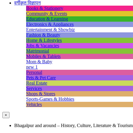
वर्गीकृत विज्ञापन
Books & Stationery
Community & Events
Education & Learning
Electronics & Appliances
Entertainment & Showbiz
Fashion & Beauty
Home & Lifestyles
Jobs & Vacancies
Matrimonial
Mobiles & Tablets
Mom & Baby
new 1
Personal
Pets & Pet Care
Real Estate
Services
Shops & Stores
Sports-Games & Hobbies
Vehicles
×
Bhagalpur and around – History, Culture, Literature & Tourism