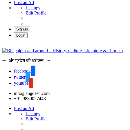
Post an Ad
Listings
Edit Profile
Signup
Login
Bha
~~ अंग प्रदेश की धड़कन ~~
facebook
twitter
youtube
info@angdesh.com
+91-9880027443
Post an Ad
Listings
Edit Profile