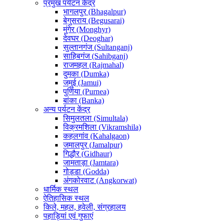
प्रमुख पर्यटन केंद्र
भागलपुर (Bhagalpur)
बेगुसराय (Begusarai)
मुंगेर (Monghyr)
देवघर (Deoghar)
सुल्तानगंज (Sultanganj)
साहिबगंज (Sahibganj)
राजमहल (Rajmahal)
दुमका (Dumka)
जमुई (Jamui)
पुर्णिया (Purnea)
बांका (Banka)
अन्य पर्यटन केंद्र
सिमुलतला (Simultala)
विक्रमशिला (Vikramshila)
कहलगांव (Kahalgaon)
जमालपुर (Jamalpur)
गिद्धौर (Gidhaur)
जामताड़ा (Jamtara)
गोड्डा (Godda)
अंगकोरवाट (Angkorwat)
धार्मिक स्थल
ऐतिहासिक स्थल
किले, महल, हवेली, संग्रहालय
पहाड़ियां एवं गुफाएं