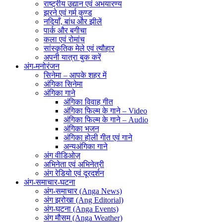
राष्ट्रीय उद्यान एवं अभयारण्य
झरने एवं गर्म कुण्ड
नदियाँ, बांध और झीलें
पार्क और बगीचा
कला एवं रोमांच
सांस्कृतिक मेले एवं त्यौहार
अपनी यात्रा बुक करें
अंग-मनोरंजन
सिनेमा – आपके शहर में
अंगिका सिनेमा
अंगिका गाने
अंगिका विवाह गीत
अंगिका फिल्म के गाने – Video
अंगिका फिल्म के गाने – Audio
अंगिका भजन
अंगिका होली गीत एवं गाने
अन्यअंगिका गाने
अंग वीडिओज़
अभिनेता एवं अभिनेत्री
अंग रेडियो एवं दूरदर्शन
अंग-समाचार-घटना
अंग-समाचार (Anga News)
अंग झरोखा (Ang Editorial)
अंग-घटना (Anga Events)
अंग मौसम (Anga Weather)