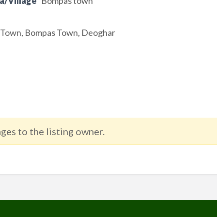
a/Village
Bompas town
rs Town, Bompas Town, Deoghar
ges to the listing owner.