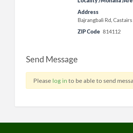
Locality /Mohalla /Are
Address
Bajrangbali Rd, Castai
ZIP Code
814112
Send Message
Please
log in
to be able to send messa