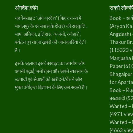
अंगदेश.कॉम
सबसे लोकप्र
यह वेबसाइट ‘अंग-प्रदेश’ (बिहार राज्य में
Book – आर्यो 
भागलपुर के आसपास के क्षेत्र) की संस्कृति,
(Aryon Ka
भाषा अंगिका, इतिहास, व्यंजनों, त्योहारों,
Angdesh) 
पर्यटन एवं ताज़ा ख़बरों की जानकारियां देती
Thakur B
है।
(115323 v
Manjusha 
इसके अलावा इस वेबसाइट का उपयोग लोग
Paper
(610
अपनी पढ़ाई, मनोरंजन और अपने व्यवसाय के
Bhagalpur
उत्पादों एवं सेवाओं को खरीदने/बेचने और
for Apart
मुफ्त वर्गीकृत विज्ञापन के लिए कर सकते हैं।
Book – विक्
ब्रह्मवादी
(52
Wanted – 
(4971 vie
Wanted – 
(4663 vie