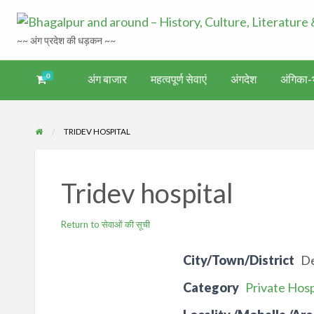
~~ अंग प्रदेश की धड़कन ~~
0
अंग बाजार
महत्वपूर्ण सेवाएं
अंगदेश
अंगिका-भ
अंगिका-
अंग-
अंग-
अंग-
वर्गीकृत
ंगदेश
भाषा एवं
समाचार-
पर्यटन
मनोरंजन
विज्ञापन
साहित्य
घटना
TRIDEV HOSPITAL
Tridev hospital
Return to सेवाओं की सूची
City/Town/District
D
Category
Private Hospi