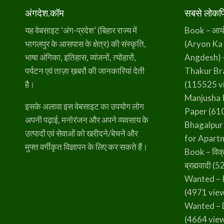
अंगदेश.कॉम
सबसे लोकप्र
यह वेबसाइट ‘अंग-प्रदेश’ (बिहार राज्य में
Book – आर्यो 
भागलपुर के आसपास के क्षेत्र) की संस्कृति,
(Aryon Ka
भाषा अंगिका, इतिहास, व्यंजनों, त्योहारों,
Angdesh) 
पर्यटन एवं ताज़ा ख़बरों की जानकारियां देती
Thakur B
है।
(115525 v
Manjusha 
इसके अलावा इस वेबसाइट का उपयोग लोग
Paper
(610
अपनी पढ़ाई, मनोरंजन और अपने व्यवसाय के
Bhagalpur
उत्पादों एवं सेवाओं को खरीदने/बेचने और
for Apart
मुफ्त वर्गीकृत विज्ञापन के लिए कर सकते हैं।
Book – विक्
ब्रह्मवादी
(52
Wanted – 
(4971 vie
Wanted – 
(4664 vie