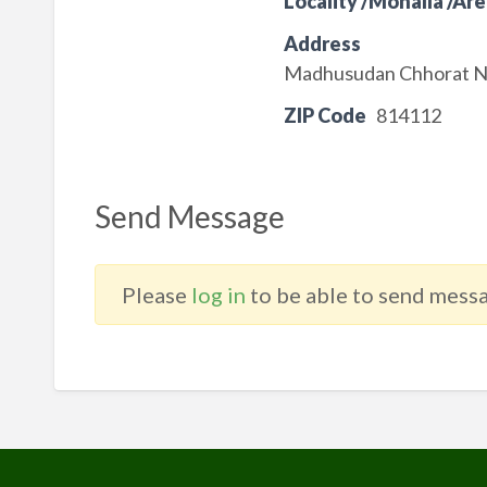
Locality /Mohalla /Are
Address
Madhusudan Chhorat No.
ZIP Code
814112
Send Message
Please
log in
to be able to send messa