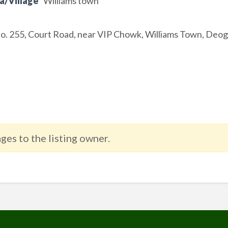
a/Village
Williams town
 255, Court Road, near VIP Chowk, Williams Town, Deo
ges to the listing owner.