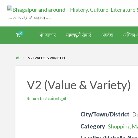
~~ अंग प्रदेश की धड़कन ~~
0
अंग बाजार
महत्वपूर्ण सेवाएं
अंगदेश
अंगिका-भ
अंगिका-
अंग-
अंग-
अंग-
वर्गीकृत
ंगदेश
भाषा एवं
समाचार-
पर्यटन
मनोरंजन
विज्ञापन
साहित्य
घटना
V2 (VALUE & VARIETY)
V2 (Value & Variety)
Return to सेवाओं की सूची
City/Town/District
D
Category
Shopping Ma