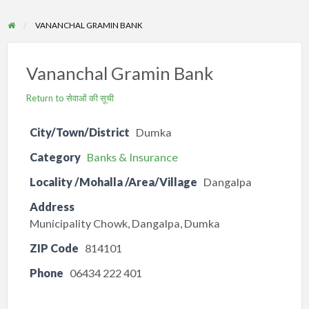
VANANCHAL GRAMIN BANK
Vananchal Gramin Bank
Return to सेवाओं की सूची
City/Town/District
Dumka
Category
Banks & Insurance
Locality /Mohalla /Area/Village
Dangalpa
Address
Municipality Chowk, Dangalpa, Dumka
ZIP Code
814101
Phone
06434 222 401