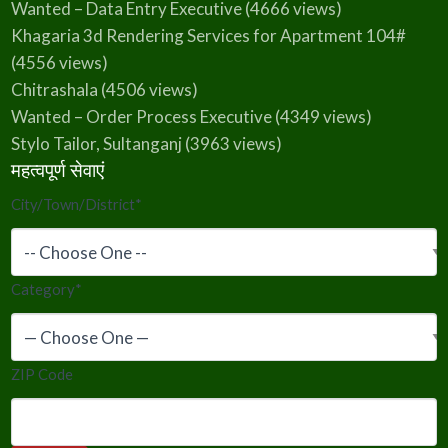
Wanted – Data Entry Executive
(4666 views)
Khagaria 3d Rendering Services for Apartment 104#
(4556 views)
Chitrashala
(4506 views)
Wanted – Order Process Executive
(4349 views)
Stylo Tailor, Sultanganj
(3963 views)
महत्वपूर्ण सेवाएं
City/Town/District
*
Category
*
ZIP Code