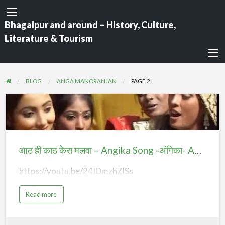
Bhagalpur and around – History, Culture,
Literature & Tourism
BLOG
ANGA MANORANJAN
PAGE 2
आठ
ही
काठ
आठ ही काठ केरा मलवा – Angika Song -अंगिका- Aath Hi Kaath Kera Malwa – Ubtan-Lagan Baahar-Vivaah Gee
केरा
https://youtu.be/24IDmzhZlSs
मलवा
–
a
Read more
Angika
b
o
Song
u
t
आ