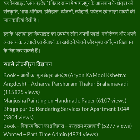
8
यह वेबसाइट ‘अंग-प्रदेश’ (बिहार राज्य में भागलपुर के आसपास के क्षेत्र) की
o
9
l
R
संस्कृति, भाषा अंगिका, इतिहास, व्यंजनों, त्योहारों, पर्यटन एवं ताज़ा ख़बरों की
i
i
y
o
a
जानकारियां देती है।
t
K
s
a
–
h
P
इसके अलावा इस वेबसाइट का उपयोग लोग अपनी पढ़ाई, मनोरंजन और अपने
a
a
a
r
r
व्यवसाय के उत्पादों एवं सेवाओं को खरीदने/बेचने और मुफ्त वर्गीकृत विज्ञापन
t
-
2
V
के लिए कर सकते हैं।
i
v
a
सबसे लोकप्रिय विज्ञापन
h
G
e
Book – आर्यो का मूल क्षेत्र: अंगदेश (Aryon Ka Mool Kshetra:
e
t
Angdesh) – Acharya Parshuram Thakur Brahamavadi
(115825 views)
Manjusha Painting on Handmade Paper
(6107 views)
Bhagalpur 3d Rendering Services for Apartment 104#
(5804 views)
Book – विक्रमशिला का इतिहास – परशुराम ब्रह्मवादी
(5277 views)
Wanted – Part Time Admin
(4971 views)