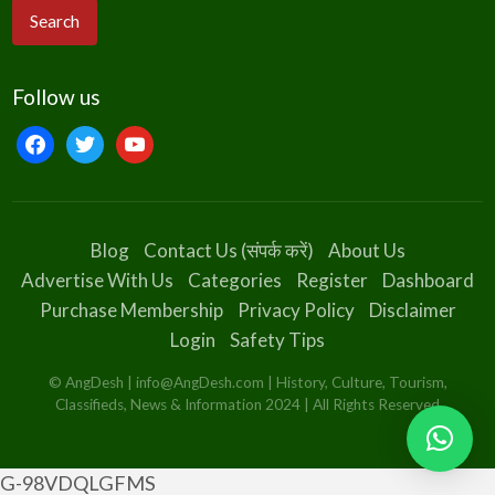
Follow us
facebook
twitter
youtube
Blog
Contact Us (संपर्क करें)
About Us
Advertise With Us
Categories
Register
Dashboard
Purchase Membership
Privacy Policy
Disclaimer
Login
Safety Tips
© AngDesh | info@AngDesh.com | History, Culture, Tourism,
Classifieds, News & Information 2024 | All Rights Reserved
G-98VDQLGFMS