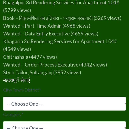
Bhagalpur 3d Rendering Services for Apartment 104#
(5799 views)
Book – विक्रमशिला का इतिहास – परशुराम ब्रह्मवादी
(5269 views)
Wanted – Part Time Admin
(4968 views)
Wanted – Data Entry Executive
(4659 views)
Khagaria 3d Rendering Services for Apartment 104#
(4549 views)
Chitrashala
(4497 views)
Wanted – Order Process Executive
(4342 views)
Stylo Tailor, Sultanganj
(3952 views)
महत्वपूर्ण सेवाएं
City/Town/District
*
Category
*