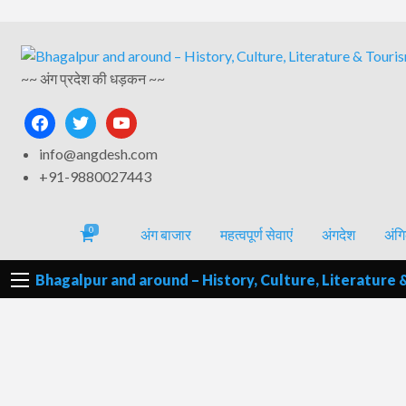
अंगिका-
अंग-
अंग-
अंग-
वर्गीकृत
भाषा एवं
समाचार-
~~ अंग प्रदेश की धड़कन ~~
पर्यटन
मनोरंजन
विज्ञापन
साहित्य
घटना
facebook
twitter
youtube
info@angdesh.com
+91-9880027443
0
अंग बाजार
महत्वपूर्ण सेवाएं
अंगदेश
अंगि
Bhagalpur and around – History, Culture, Literature 