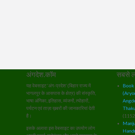
अंगदेश.कॉम
सबसे ल
यह वेबसाइट ‘अंग-प्रदेश’ (बिहार राज्य में
Book – 
भागलपुर के आसपास के क्षेत्र) की संस्कृति,
(Aryo
भाषा अंगिका, इतिहास, व्यंजनों, त्योहारों,
Angde
पर्यटन एवं ताज़ा ख़बरों की जानकारियां देती
Thaku
है।
(1152
Manju
इसके अलावा इस वेबसाइट का उपयोग लोग
Hand