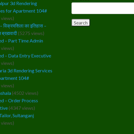
lpur 3d Rendering
ces for Apartment 104#
 views)
 विक्रमशिला का इतिहास –
 ब्रह्मवादी
(5275 views)
d – Part Time Admin
 views)
d – Data Entry Executive
 views)
ria 3d Rendering Services
partment 104#
 views)
ashala
(4502 views)
d – Order Process
tive
(4347 views)
Tailor, Sultanganj
 views)