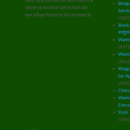
अपनी पढ़ाई, मनोरंजन और अपने व्यवसाय के
Bhaga
उत्पादों एवं सेवाओं को खरीदने/बेचने और
Servi
मुफ्त वर्गीकृत विज्ञापन के लिए कर सकते हैं।
(5801
Book –
परशुराम
Wante
(4971
Wante
(4663
Khaga
for A
(4553
Chitr
Wante
Execu
Stylo 
(3960