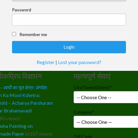
Password
Remember me
Register
|
Lost your password?
ोकप्रिय विज्ञापन
महत्वपूर्ण सेवाएं
आर्यो का मूल क्षेत्र: अंगदेश
City/Town/District
*
n Ka Mool Kshetra:
sh) – Acharya Parshuram
r Brahamavadi
Category
*
80 views)
sha Painting on
made Paper
(6107 views)
ZIP Code