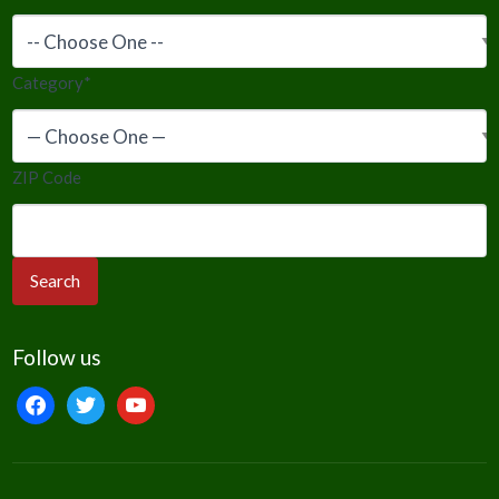
Category
*
ZIP Code
Follow us
facebook
twitter
youtube