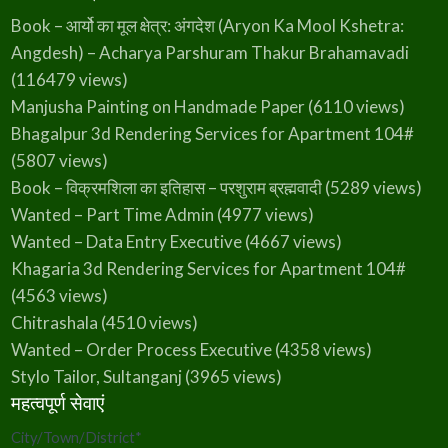
Book – आर्यो का मूल क्षेत्र: अंगदेश (Aryon Ka Mool Kshetra:
Angdesh) – Acharya Parshuram Thakur Brahamavadi
(116479 views)
Manjusha Painting on Handmade Paper
(6110 views)
Bhagalpur 3d Rendering Services for Apartment 104#
(5807 views)
Book – विक्रमशिला का इतिहास – परशुराम ब्रह्मवादी
(5289 views)
Wanted – Part Time Admin
(4977 views)
Wanted – Data Entry Executive
(4667 views)
Khagaria 3d Rendering Services for Apartment 104#
(4563 views)
Chitrashala
(4510 views)
Wanted – Order Process Executive
(4358 views)
Stylo Tailor, Sultanganj
(3965 views)
महत्वपूर्ण सेवाएं
City/Town/District
*