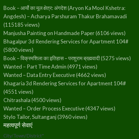
Book – आर्यो का मूल क्षेत्र: अंगदेश (Aryon Ka Mool Kshetra:
Angdesh) – Acharya Parshuram Thakur Brahamavadi
(115185 views)
Manjusha Painting on Handmade Paper
(6106 views)
Bhagalpur 3d Rendering Services for Apartment 104#
(5800 views)
Book – विक्रमशिला का इतिहास – परशुराम ब्रह्मवादी
(5275 views)
Wanted – Part Time Admin
(4971 views)
Wanted – Data Entry Executive
(4662 views)
Khagaria 3d Rendering Services for Apartment 104#
(4551 views)
Chitrashala
(4500 views)
Wanted – Order Process Executive
(4347 views)
Stylo Tailor, Sultanganj
(3960 views)
महत्वपूर्ण सेवाएं
City/Town/District
*