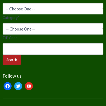
Category
*
ZIP Code
Follow us
facebook
twitter
youtube