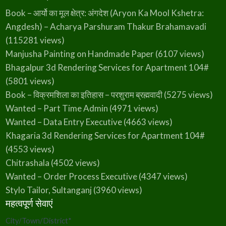
Book – आर्यो का मूल क्षेत्र: अंगदेश (Aryon Ka Mool Kshetra:
Angdesh) – Acharya Parshuram Thakur Brahamavadi
(115281 views)
Manjusha Painting on Handmade Paper
(6107 views)
Bhagalpur 3d Rendering Services for Apartment 104#
(5801 views)
Book – विक्रमशिला का इतिहास – परशुराम ब्रह्मवादी
(5275 views)
Wanted – Part Time Admin
(4971 views)
Wanted – Data Entry Executive
(4663 views)
Khagaria 3d Rendering Services for Apartment 104#
(4553 views)
Chitrashala
(4502 views)
Wanted – Order Process Executive
(4347 views)
Stylo Tailor, Sultanganj
(3960 views)
महत्वपूर्ण सेवाएं
City/Town/District
*