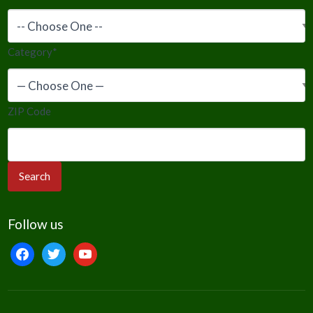
Category
*
ZIP Code
Follow us
facebook
twitter
youtube