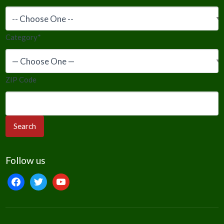
Category
*
ZIP Code
Follow us
facebook
twitter
youtube