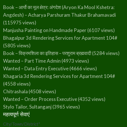
Book – आर्यो का मूल क्षेत्र: अंगदेश (Aryon Ka Mool Kshetra:
Angdesh) – Acharya Parshuram Thakur Brahamavadi
(115975 views)
Manjusha Painting on Handmade Paper
(6107 views)
Bhagalpur 3d Rendering Services for Apartment 104#
(5805 views)
Book – विक्रमशिला का इतिहास – परशुराम ब्रह्मवादी
(5284 views)
Wanted – Part Time Admin
(4973 views)
Wanted – Data Entry Executive
(4666 views)
Khagaria 3d Rendering Services for Apartment 104#
(4558 views)
Chitrashala
(4508 views)
Wanted – Order Process Executive
(4352 views)
Stylo Tailor, Sultanganj
(3965 views)
महत्वपूर्ण सेवाएं
City/Town/District
*